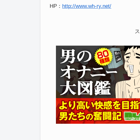
HP：
http://www.wh-ry.net/
ス