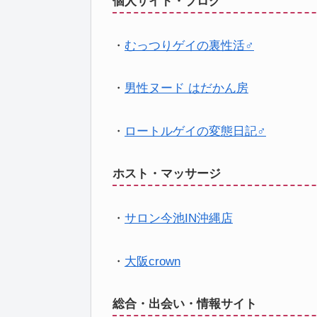
個人サイト・ブログ
・
むっつりゲイの裏性活♂
・
男性ヌード はだかん房
・
ロートルゲイの変態日記♂
ホスト・マッサージ
・
サロン今池IN沖縄店
・
大阪crown
総合・出会い・情報サイト