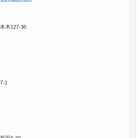
127-36
-1